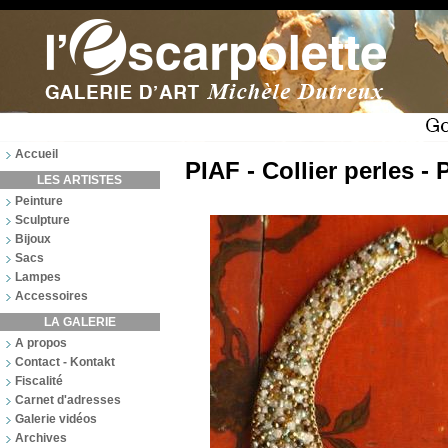
Accueil
PIAF - Collier perles - 
LES ARTISTES
Peinture
Sculpture
Bijoux
Sacs
Lampes
Accessoires
LA GALERIE
A propos
Contact - Kontakt
Fiscalité
Carnet d'adresses
Galerie vidéos
Archives