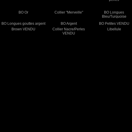
BO Or
Collier "Merveille"
BO Longues
Bleu/Turquoise
BO Longues gouttes argent
BO Argent
BO Petites VENDU
Brown VENDU
Collier Nacre/Perles
Libellule
VENDU