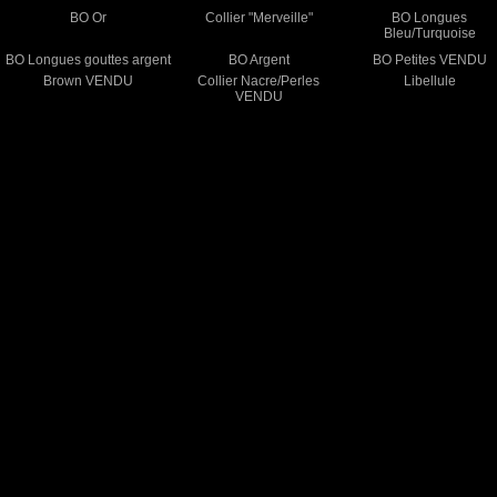
BO Or
Collier "Merveille"
BO Longues
Bleu/Turquoise
BO Longues gouttes argent
BO Argent
BO Petites VENDU
Brown VENDU
Collier Nacre/Perles
Libellule
VENDU