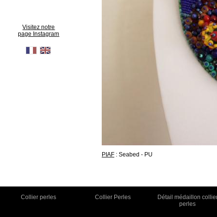
Visitez notre
page Instagram
PIAF
: Seabed - PU
Collier perles
Collier Perles
Détail médaillon collie
perles