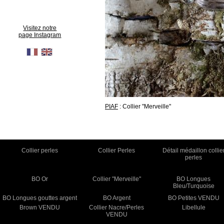
Visitez notre
page Instagram
PIAF
: Collier "Merveille"
Collier perles
Collier Perles
Détail médaillon collie
perles
BO Or
Collier "Merveille"
BO Longues
Bleu/Turquoise
BO Longues gouttes argent
BO Argent
BO Petites VENDU
Brown VENDU
Collier Nacre/Perles
Libellule
VENDU