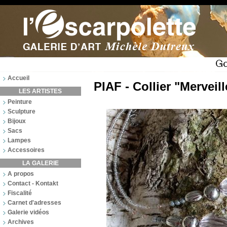
Accueil
PIAF - Collier "Merveill
LES ARTISTES
Peinture
Sculpture
Bijoux
Sacs
Lampes
Accessoires
LA GALERIE
A propos
Contact - Kontakt
Fiscalité
Carnet d'adresses
Galerie vidéos
Archives