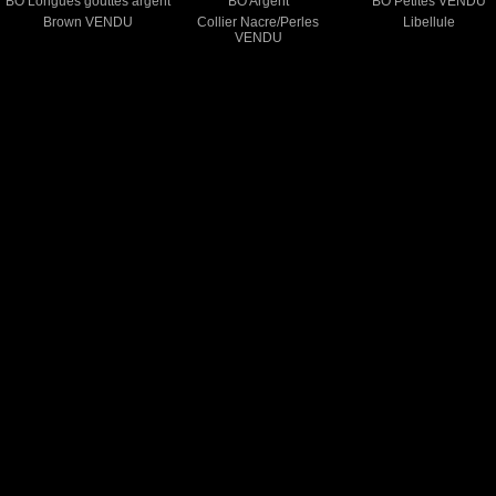
BO Longues gouttes argent
BO Argent
BO Petites VENDU
Brown VENDU
Collier Nacre/Perles
Libellule
VENDU