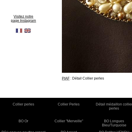
Visitez notre
page Instagram
PIAF
: Détail Collier perles
Collier perles
Collier Perles
Détail médaillon collie
perles
BO Or
Collier "Merveille"
BO Longues
Bleu/Turquoise