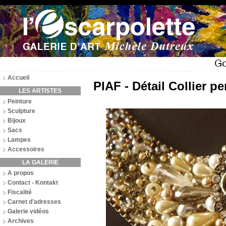
Accueil
PIAF - Détail Collier pe
LES ARTISTES
Peinture
Sculpture
Bijoux
Sacs
Lampes
Accessoires
LA GALERIE
A propos
Contact - Kontakt
Fiscalité
Carnet d'adresses
Galerie vidéos
Archives