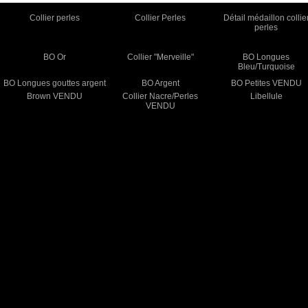
Collier perles
Collier Perles
Détail médaillon collie
perles
BO Or
Collier "Merveille"
BO Longues
Bleu/Turquoise
BO Longues gouttes argent
BO Argent
BO Petites VENDU
Brown VENDU
Collier Nacre/Perles
Libellule
VENDU