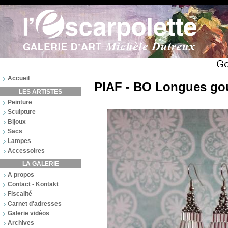
Accueil
PIAF - BO Longues gou
LES ARTISTES
Peinture
Sculpture
Bijoux
Sacs
Lampes
Accessoires
LA GALERIE
A propos
Contact - Kontakt
Fiscalité
Carnet d'adresses
Galerie vidéos
Archives