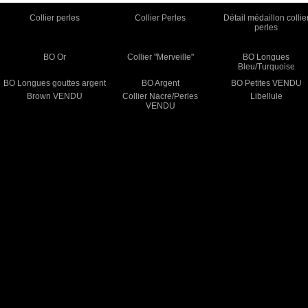
Collier perles
Collier Perles
Détail médaillon collie
perles
BO Or
Collier "Merveille"
BO Longues
Bleu/Turquoise
BO Longues gouttes argent
BO Argent
BO Petites VENDU
Brown VENDU
Collier Nacre/Perles
Libellule
VENDU