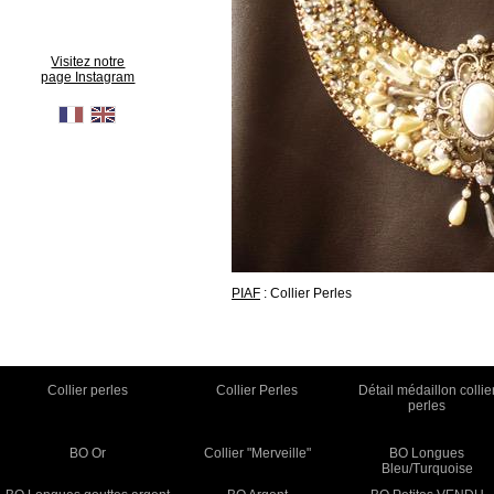
Visitez notre
page Instagram
PIAF
: Collier Perles
Collier perles
Collier Perles
Détail médaillon collie
perles
BO Or
Collier "Merveille"
BO Longues
Bleu/Turquoise