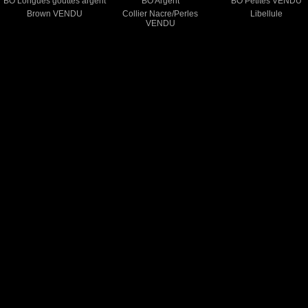
BO Longues gouttes argent
BO Argent
BO Petites VENDU
Brown VENDU
Collier Nacre/Perles
Libellule
VENDU