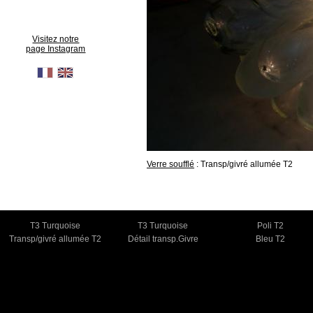
Visitez notre
page Instagram
Verre soufflé
: Transp/givré allumée T2
T3 Turquoise
T3 Turquoise
Poli T2
Transp/givré allumée T2
Détail transp.Givre
Bleu T2