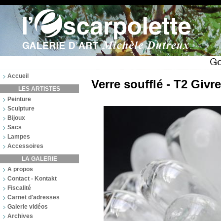
Accueil
Verre soufflé - T2 Givr
LES ARTISTES
Peinture
Sculpture
Bijoux
Sacs
Lampes
Accessoires
LA GALERIE
A propos
Contact - Kontakt
Fiscalité
Carnet d'adresses
Galerie vidéos
Archives