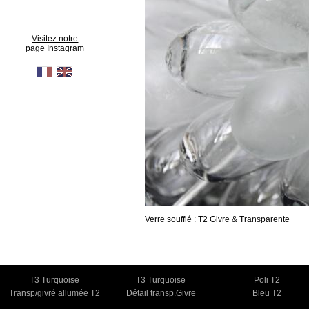
Visitez notre
page Instagram
Verre soufflé
: T2 Givre & Transparente
T3 Turquoise
T3 Turquoise
Poli T2
Transp/givré allumée T2
Détail transp.Givre
Bleu T2