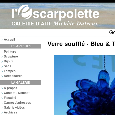
Accueil
Verre soufflé - Bleu & 
LES ARTISTES
Peinture
Sculpture
Bijoux
Sacs
Lampes
Accessoires
LA GALERIE
A propos
Contact - Kontakt
Fiscalité
Carnet d'adresses
Galerie vidéos
Archives