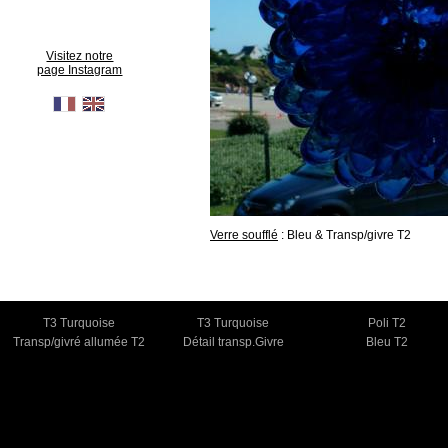
Visitez notre
page Instagram
Verre soufflé
: Bleu & Transp/givre T2
T3 Turquoise
T3 Turquoise
Poli T2
Transp/givré allumée T2
Détail transp.Givre
Bleu T2