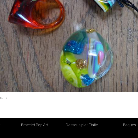
gues
t
Bracelet Pop Art
Dessous plat Etoile
Bagues