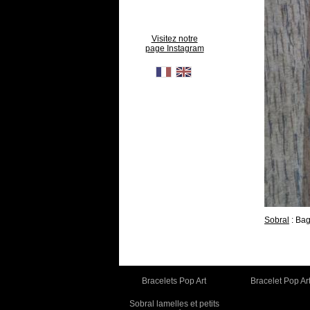
Visitez notre
page Instagram
Sobral
: Ba
Bracelets Pop Art
Bracelet Pop Ar
Sobral lamelles et petits