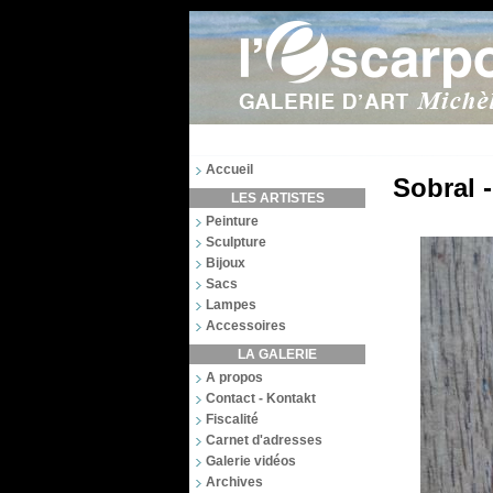
Accueil
Sobral 
LES ARTISTES
Peinture
Sculpture
Bijoux
Sacs
Lampes
Accessoires
LA GALERIE
A propos
Contact - Kontakt
Fiscalité
Carnet d'adresses
Galerie vidéos
Archives