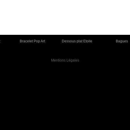
t
Bracelet Pop Art
Dessous plat Etoile
Bagues
Mentions Légales