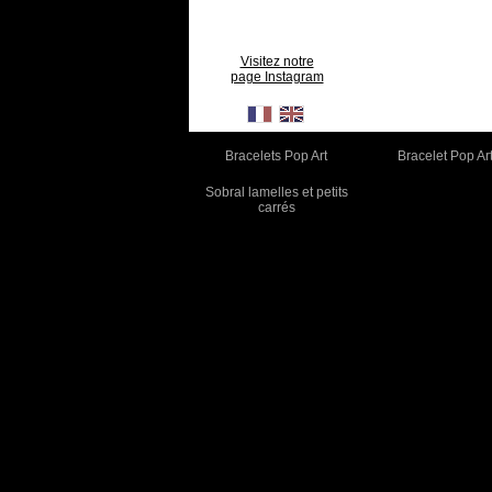
Visitez notre
page Instagram
Bracelets Pop Art
Bracelet Pop Ar
Sobral lamelles et petits
carrés