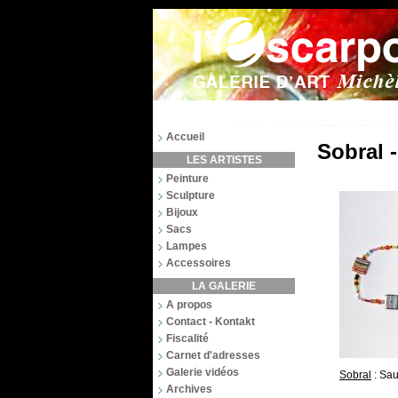
Accueil
Sobral 
LES ARTISTES
Peinture
Sculpture
Bijoux
Sacs
Lampes
Accessoires
LA GALERIE
A propos
Contact - Kontakt
Fiscalité
Carnet d'adresses
Galerie vidéos
Sobral
: Sau
Archives