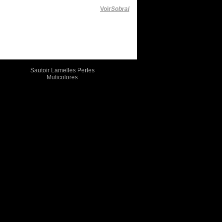
Voir
Sobral
Sautoir Lamelles Perles
Muticolores