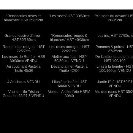
"Renoncules roses et
"Les roses" HST 30/60cm
"Maisons du devant" H
blanches" HSB 25/25cm
26/35cm
Grande lessive d'hiver -
"Renoncules rouges &
Les iris, HST 27/35cm
HST 80/160cm
blanches" HST 40/38cm
Renoncules rouges - HST
Les roses oranges - HST
Pommes & poires - HS
22/27cm
22/27 cm
27/35cm
Les roses de Renée - HSB
Atelier aux lilas - HSP
De l'atelier en automne
30/30cm VENDU
50/50cm - VENDU
HST 100/100
Au couchant Pastel à
Devant la mer Pastel à
Lilas à la fenêtre - HS
l'huile 45/36
l'huile 42/34
100/100cm VENDU
4 Artichauts VENDU
Lilas à la fenêtre HST
Jardin l'été HST 60/81
60/60 VENDU
VENDU
Vue sur l'île Tristan
Vendu - Atelier l'été HSPM
Vie des roses HST 35/
Gouache 28/27,5 VENDU
30/40
VENDU