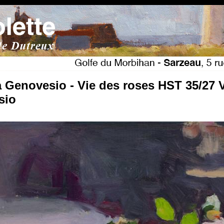
 Genovesio - Vie des roses HST 35/27
sio