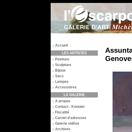
Accueil
Assunta
LES ARTISTES
Genove
Peinture
Sculpture
Bijoux
Sacs
Lampes
Accessoires
LA GALERIE
A propos
Contact - Kontakt
Fiscalité
Carnet d'adresses
Galerie vidéos
Archives