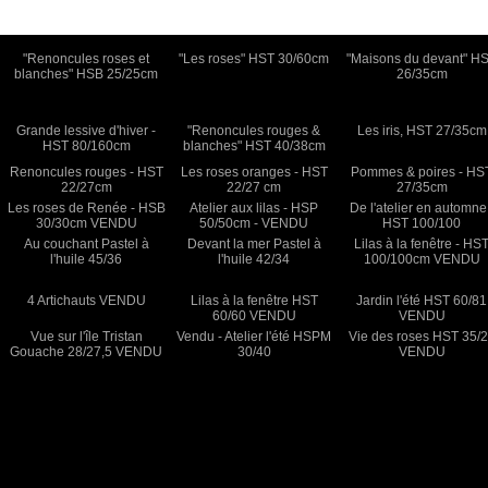
"Renoncules roses et
"Les roses" HST 30/60cm
"Maisons du devant" H
blanches" HSB 25/25cm
26/35cm
Grande lessive d'hiver -
"Renoncules rouges &
Les iris, HST 27/35cm
HST 80/160cm
blanches" HST 40/38cm
Renoncules rouges - HST
Les roses oranges - HST
Pommes & poires - HS
22/27cm
22/27 cm
27/35cm
Les roses de Renée - HSB
Atelier aux lilas - HSP
De l'atelier en automne
30/30cm VENDU
50/50cm - VENDU
HST 100/100
Au couchant Pastel à
Devant la mer Pastel à
Lilas à la fenêtre - HS
l'huile 45/36
l'huile 42/34
100/100cm VENDU
4 Artichauts VENDU
Lilas à la fenêtre HST
Jardin l'été HST 60/81
60/60 VENDU
VENDU
Vue sur l'île Tristan
Vendu - Atelier l'été HSPM
Vie des roses HST 35/
Gouache 28/27,5 VENDU
30/40
VENDU