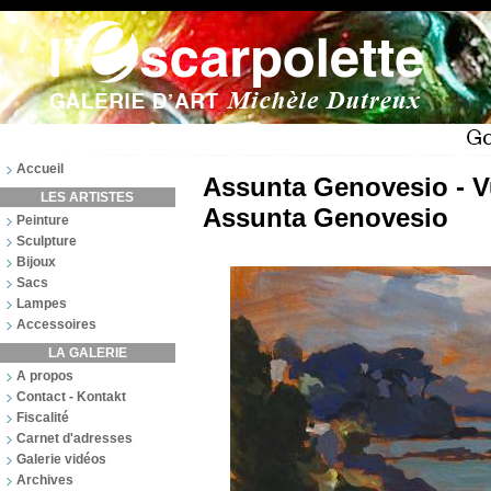
Accueil
Assunta Genovesio - Vu
LES ARTISTES
Assunta Genovesio
Peinture
Sculpture
Bijoux
Sacs
Lampes
Accessoires
LA GALERIE
A propos
Contact - Kontakt
Fiscalité
Carnet d'adresses
Galerie vidéos
Archives