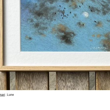
nari
: Lune