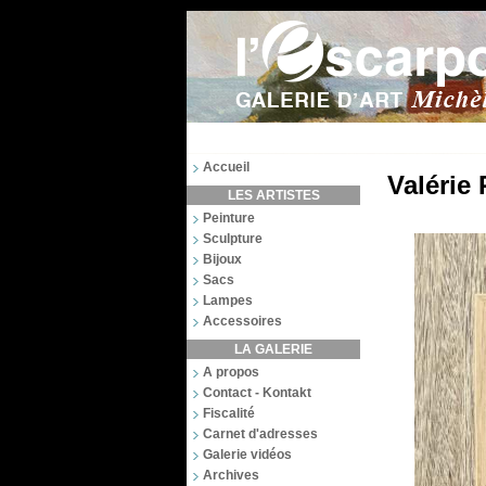
Accueil
Valérie 
LES ARTISTES
Peinture
Sculpture
Bijoux
Sacs
Lampes
Accessoires
LA GALERIE
A propos
Contact - Kontakt
Fiscalité
Carnet d'adresses
Galerie vidéos
Archives