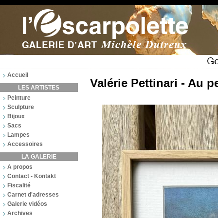
Accueil
Valérie Pettinari - Au pe
LES ARTISTES
Peinture
Sculpture
Bijoux
Sacs
Lampes
Accessoires
LA GALERIE
A propos
Contact - Kontakt
Fiscalité
Carnet d'adresses
Galerie vidéos
Archives