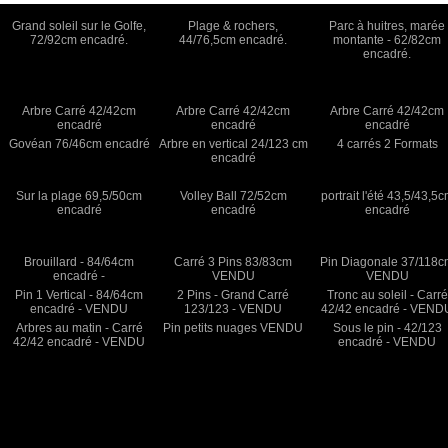
Grand soleil sur le Golfe,
Plage & rochers,
Parc à huitres, marée
72/92cm encadré.
44/76,5cm encadré.
montante - 62/82cm
encadré.
Arbre Carré 42/42cm
Arbre Carré 42/42cm
Arbre Carré 42/42cm
encadré
encadré
encadré
Govéan 76/46cm encadré
Arbre en vertical 24/123 cm
4 carrés 2 Formats
encadré
Sur la plage 69,5/50cm
Volley Ball 72/52cm
portrait l'été 43,5/43,5
encadré
encadré
encadré
Brouillard - 84/64cm
Carré 3 Pins 83/83cm
Pin Diagonale 37/118
encadré -
VENDU
VENDU
Pin 1 Vertical - 84/64cm
2 Pins - Grand Carré
Tronc au soleil - Carré
encadré - VENDU
123/123 - VENDU
42/42 encadré - VEND
Arbres au matin - Carré
Pin petits nuages VENDU
Sous le pin - 42/123
42/42 encadré - VENDU
encadré - VENDU