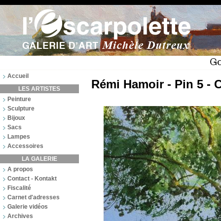
Accueil
Rémi Hamoir - Pin 5 - 
LES ARTISTES
Peinture
Sculpture
Bijoux
Sacs
Lampes
Accessoires
LA GALERIE
A propos
Contact - Kontakt
Fiscalité
Carnet d'adresses
Galerie vidéos
Archives