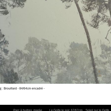
r
: Brouillard - 84/64cm encadré -
,
Parc à huitres, marée
Le Golfe le soir, 67/67cm
Soleil sur le Golfe