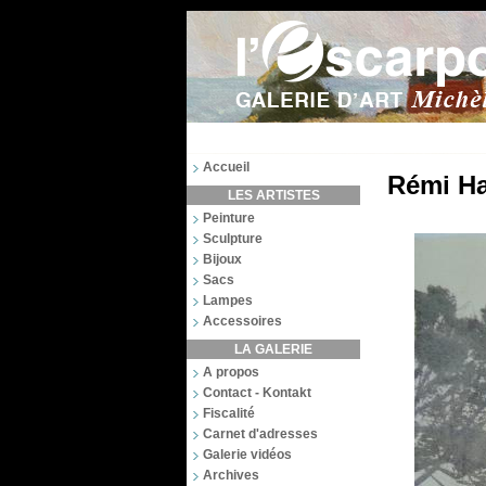
Accueil
Rémi Ha
LES ARTISTES
Peinture
Sculpture
Bijoux
Sacs
Lampes
Accessoires
LA GALERIE
A propos
Contact - Kontakt
Fiscalité
Carnet d'adresses
Galerie vidéos
Archives