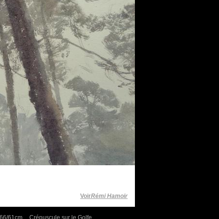
Voir
Rémi Hamoir
, 66/61cm
Crépuscule sur le Golfe,