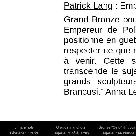
Patrick Lang
: Emp
Grand Bronze pour
Empereur de Poll
positionne en guet
respecter ce que 
à venir. Cette s
transcende le suje
grands sculpteur
Brancusi." Anna L
3 manchots
Grands manchots
Bronze "Ceto" Ht 55c
Lévrier en Grand
Empereurs côté jardin
Empereur en irlande