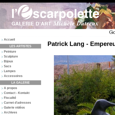
Accueil
Patrick Lang - Empereu
LES ARTISTES
Peinture
Sculpture
Bijoux
Sacs
Lampes
Accessoires
LA GALERIE
A propos
Contact - Kontakt
Fiscalité
Carnet d'adresses
Galerie vidéos
Archives