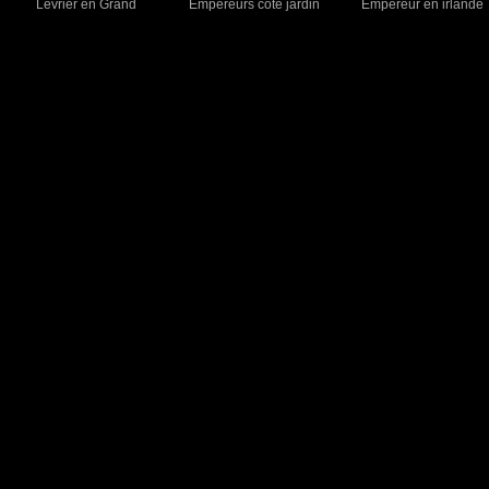
Lévrier en Grand
Empereurs côté jardin
Empereur en irlande