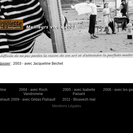
tassier
: 2003 - avec Jacqueline Bechet
line
2004 - avec Roch
2005 - avec Isabelle
2006 - avec les gal
Vandromme
Paisant
ahault
2009 - avec Gildas Flahault
2011 - Bloavezh mat
Mentions Légales