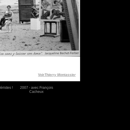
Voir
Thierry Montassier
éristes !
2007 - avec François
Cacheux