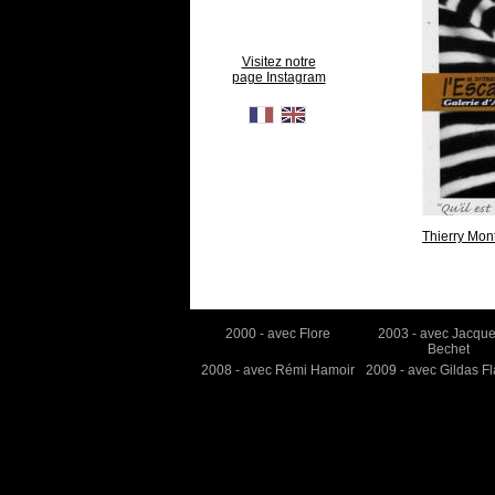
Visitez notre
page Instagram
Thierry Mon
2000 - avec Flore
2003 - avec Jacque
Bechet
2008 - avec Rémi Hamoir
2009 - avec Gildas Fl