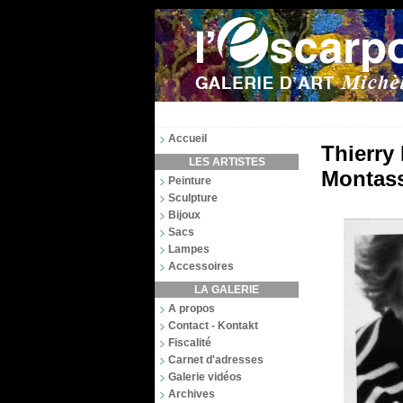
Accueil
Thierry 
LES ARTISTES
Montass
Peinture
Sculpture
Bijoux
Sacs
Lampes
Accessoires
LA GALERIE
A propos
Contact - Kontakt
Fiscalité
Carnet d'adresses
Galerie vidéos
Archives