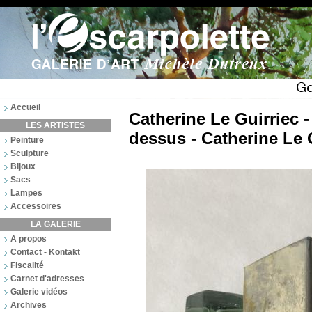
Accueil
Catherine Le Guirriec -
LES ARTISTES
dessus - Catherine Le 
Peinture
Sculpture
Bijoux
Sacs
Lampes
Accessoires
LA GALERIE
A propos
Contact - Kontakt
Fiscalité
Carnet d'adresses
Galerie vidéos
Archives