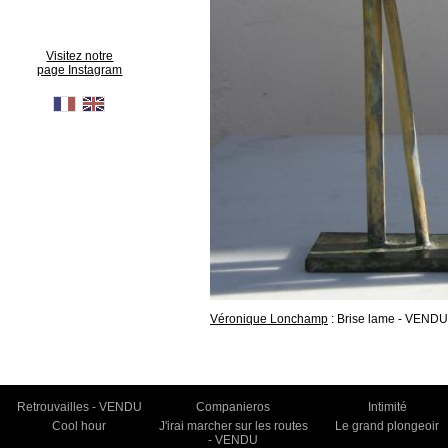
Visitez notre
page Instagram
Véronique Lonchamp
: Brise lame - VENDU
Retrouvailles - VENDU
Companieros
Intimité
Cool hour
J'irai marcher sur les routes
Le grand plongeoir
- VENDU