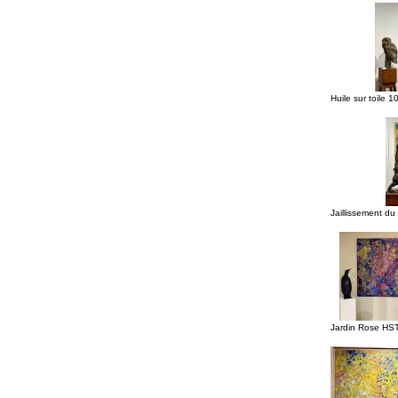
Huile sur toile 
Jaillissement 
Jardin Rose HS