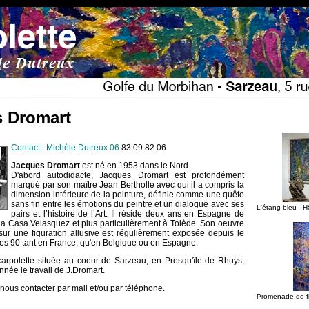
 Dromart
Contact : Michèle Dutreux 06
83 09 82 06
Jacques Dromart
est né en 1953 dans le Nord.
D'abord autodidacte, Jacques Dromart est profondément
marqué par son maître Jean Bertholle avec qui il a compris la
dimension intérieure de la peinture, définie comme une quête
sans fin entre les émotions du peintre et un dialogue avec ses
L'étang bleu -
pairs et l’histoire de l’Art. Il réside deux ans en Espagne de
a Casa Velasquez et plus particulièrement à Tolède. Son oeuvre
 sur une figuration allusive est régulièrement exposée depuis le
es 90 tant en France, qu'en Belgique ou en Espagne.
carpolette située au coeur de Sarzeau, en Presqu'île de Rhuys,
nnée le travail de J.Dromart.
 nous contacter par mail et/ou par téléphone.
Promenade de fi