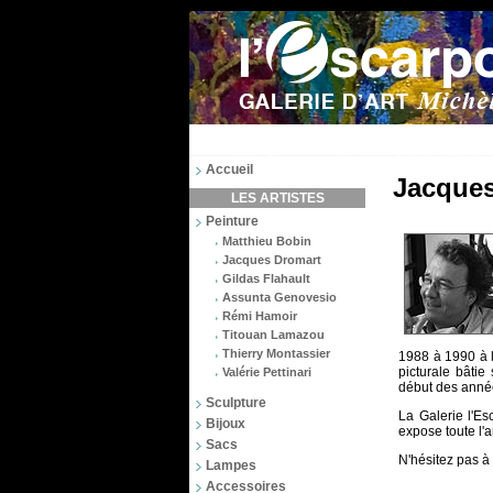
Accueil
Jacques
LES ARTISTES
Peinture
Matthieu Bobin
Jacques Dromart
Gildas Flahault
Assunta Genovesio
Rémi Hamoir
Titouan Lamazou
Thierry Montassier
1988 à 1990 à l
picturale bâtie
Valérie Pettinari
début des anné
Sculpture
La Galerie l'Es
Bijoux
expose toute l'a
Sacs
N'hésitez pas à
Lampes
Accessoires